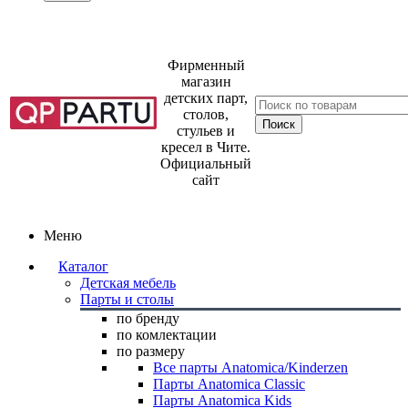
Фирменный
магазин
детских парт,
столов,
стульев и
кресел в Чите.
Официальный
сайт
Меню
Каталог
Детская мебель
Парты и столы
по бренду
по комлектации
по размеру
Все парты Anatomica/Kinderzen
Парты Anatomica Classic
Парты Anatomica Kids