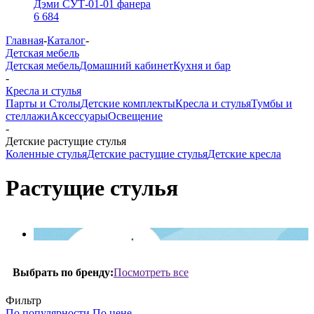
Дэми СУТ-01-01 фанера
6 684
Главная
-
Каталог
-
Детская мебель
Детская мебель
Домашний кабинет
Кухня и бар
-
Кресла и стулья
Парты и Столы
Детские комплекты
Кресла и стулья
Тумбы и
стеллажи
Аксессуары
Освещение
-
Детские растущие стулья
Коленные стулья
Детские растущие стулья
Детские кресла
Растущие стулья
Посмотреть все
Выбрать по бренду:
Фильтр
По популярности
По цене