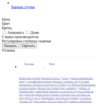
Барные стулья
Цена
Цвет
Бренд
Anatomica
Дэми
Страна производитель
Регулировка глубины сиденья
Сбросить
Отзывы
Евгения
Чита
Шикарное ортопедическое кресло. Долго думала-сомневалась
между российским производителем (дешевле, ведь) и этим
вариантом. Взяли со скидкой за 25.000 руб. Мой перфекционист
остался очень доволен. Не громоздкое, плавное, удобное. А
главное наш дошколёнок наконец-то перестал сидеть словно на
жердочке подгибая ноги в разные стороны, как это было на
растущем стуле. Единственно, ноги без подставки до пола не
достают. В дочке около 120 см роста. Подставка в комплекте
есть, но мы не устанавливали.