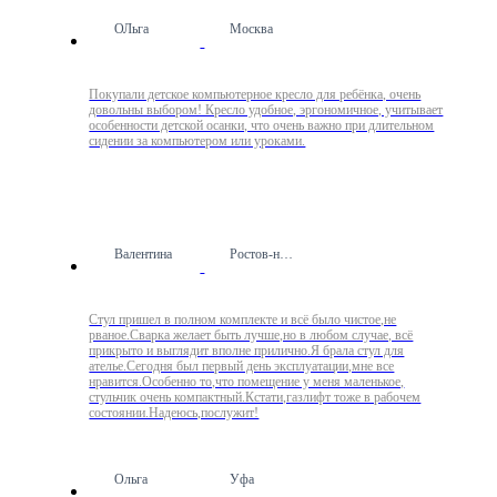
ОЛьга
Москва
Покупали детское компьютерное кресло для ребёнка, очень
довольны выбором! Кресло удобное, эргономичное, учитывает
особенности детской осанки, что очень важно при длительном
сидении за компьютером или уроками.
Валентина
Ростов-на-Дону
Стул пришел в полном комплекте и всё было чистое,не
рваное.Сварка желает быть лучше,но в любом случае, всё
прикрыто и выглядит вполне прилично.Я брала стул для
ателье.Сегодня был первый день эксплуатации,мне все
нравится.Особенно то,что помещение у меня маленькое,
стульчик очень компактный.Кстати,газлифт тоже в рабочем
состоянии.Надеюсь,послужит!
Ольга
Уфа