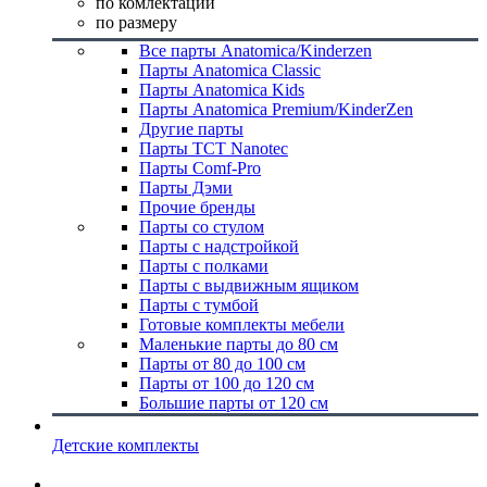
по комлектации
по размеру
Все парты Anatomica/Kinderzen
Парты Anatomica Classic
Парты Anatomica Kids
Парты Anatomica Premium/KinderZen
Другие парты
Парты TCT Nanotec
Парты Comf-Pro
Парты Дэми
Прочие бренды
Парты со стулом
Парты с надстройкой
Парты с полками
Парты с выдвижным ящиком
Парты с тумбой
Готовые комплекты мебели
Маленькие парты до 80 см
Парты от 80 до 100 см
Парты от 100 до 120 см
Большие парты от 120 см
Детские комплекты