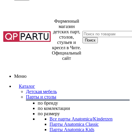
Фирменный
магазин
детских парт,
столов,
стульев и
кресел в Чите.
Официальный
сайт
Меню
Каталог
Детская мебель
Парты и столы
по бренду
по комлектации
по размеру
Все парты Anatomica/Kinderzen
Парты Anatomica Classic
Парты Anatomica Kids