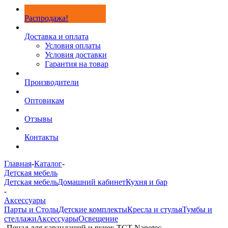
Распродажа!
Доставка и оплата
Условия оплаты
Условия доставки
Гарантия на товар
Производители
Оптовикам
Отзывы
Контакты
Главная
-
Каталог
-
Детская мебель
Детская мебель
Домашний кабинет
Кухня и бар
-
Аксессуары
Парты и Столы
Детские комплекты
Кресла и стулья
Тумбы и
стеллажи
Аксессуары
Освещение
-
Пенал для карандашей и ручек TCT Nanotec