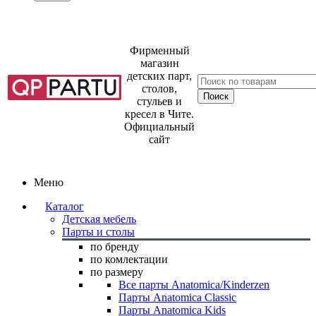
Фирменный
магазин
детских парт,
столов,
стульев и
кресел в Чите.
Официальный
сайт
Меню
Каталог
Детская мебель
Парты и столы
по бренду
по комлектации
по размеру
Все парты Anatomica/Kinderzen
Парты Anatomica Classic
Парты Anatomica Kids