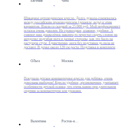
Евгения
Чита
Шикарное ортопедическое кресло. Долго думала-сомневалась
между российским производителем (дешевле, ведь) и этим
вариантом. Взяли со скидкой за 25.000 руб. Мой перфекционист
остался очень доволен. Не громоздкое, плавное, удобное. А
главное наш дошколёнок наконец-то перестал сидеть словно на
жердочке подгибая ноги в разные стороны, как это было на
растущем стуле. Единственно, ноги без подставки до пола не
достают. В дочке около 120 см роста. Подставка в комплекте
есть, но мы не устанавливали.
ОЛьга
Москва
Покупали детское компьютерное кресло для ребёнка, очень
довольны выбором! Кресло удобное, эргономичное, учитывает
особенности детской осанки, что очень важно при длительном
сидении за компьютером или уроками.
Валентина
Ростов-на-Дону